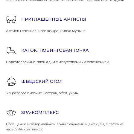
Ребёнок (от 3 до 6 лет) - 18 000 руб.
Ребёнок (от 3 до 6 лет) - 15 000 руб.
Ребёнок (от 3 до 6 лет) - 13 500 руб.
Дети до 3 лет - бесплатно
Дети до 3 лет - бесплатно
Дети до 3 лет - бесплатно
Забронировать
Забронировать
Забронировать
ПРИГЛАШЁННЫЕ АРТИСТЫ
Артисты специального жанра, живая музыка.
КАТОК, ТЮБИНГОВАЯ ГОРКА
Подготовленные площадки с искусственным освещением.
ШВЕДСКИЙ СТОЛ
3-х разовое питание. Завтрак, обед, ужин.
SPA-КОМПЛЕКС
Посещение акватермальной зоны с саунами и джакузи, в рабочие
часы SPA-комплекса