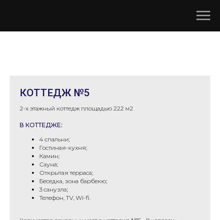
КОТТЕДЖ №5
2-х этажный коттедж площадью 222 м2
В КОТТЕДЖЕ:
4 спальни;
Гостиная-кухня;
Камин;
Сауна;
Открытая терраса;
Беседка, зона барбекю;
3 санузла;
Телефон, TV, Wi-fi.